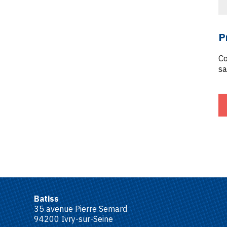
P
Co
sa
Batiss
35 avenue Pierre Semard
94200 Ivry-sur-Seine