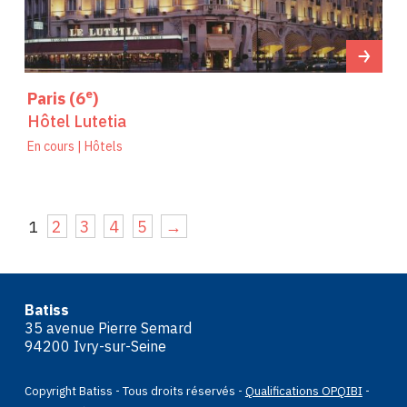
e
Paris (6
)
Hôtel Lutetia
En cours | Hôtels
2
3
4
5
→
1
Batiss
35 avenue Pierre Semard
94200 Ivry-sur-Seine
Copyright Batiss - Tous droits réservés
-
Qualifications OPQIBI
-