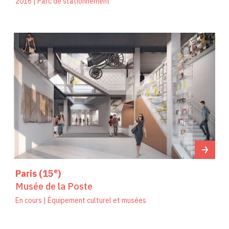
2016 | Parc de stationnement
e
Paris (15
)
Musée de la Poste
En cours | Équipement culturel et musées